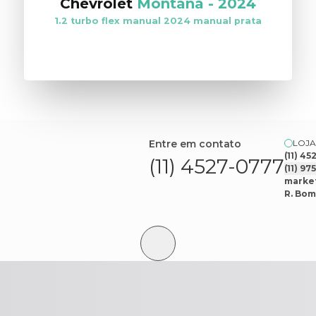
Chevrolet
Montana
-
2024
1.2 turbo flex manual 2024 manual prata
VER ESTOQUE
Entre em contato
LOJA
(11) 4
(11) 4527-0777
(11) 9
market
R. Bom