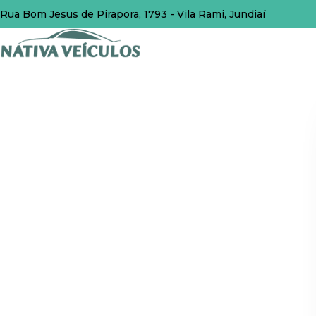
Rua Bom Jesus de Pirapora, 1793 - Vila Rami, Jundiaí