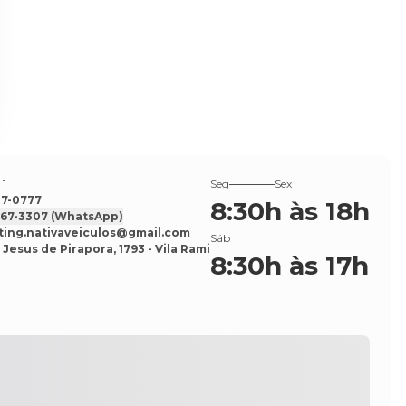
 1
Seg
Sex
527-0777
8:30h às 18h
7567-3307
(WhatsApp)
ing.nativaveiculos@gmail.com
Sáb
 Jesus de Pirapora, 1793 - Vila Rami
8:30h às 17h