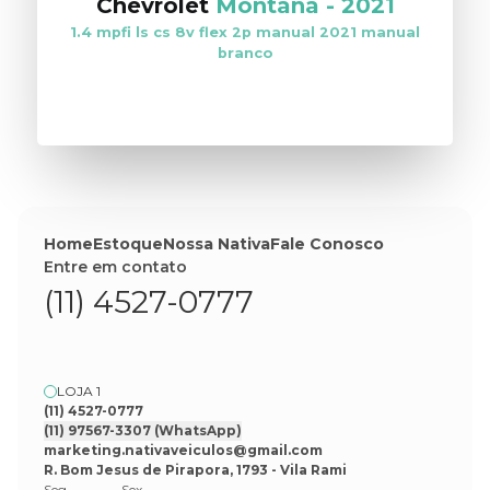
Chevrolet
Montana
-
2021
1.4 mpfi ls cs 8v flex 2p manual 2021 manual
branco
VER ESTOQUE
Home
Estoque
Nossa Nativa
Fale Conosco
Entre em contato
(11) 4527-0777
LOJA 1
(11) 4527-0777
(11) 97567-3307
(WhatsApp)
marketing.nativaveiculos@gmail.com
R. Bom Jesus de Pirapora, 1793 - Vila Rami
Seg
Sex