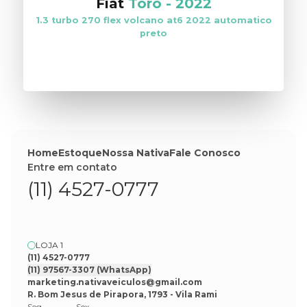
Fiat
Toro
-
2022
1.3 turbo 270 flex volcano at6 2022 automatico
preto
VER ESTOQUE
Home
Estoque
Nossa Nativa
Fale Conosco
Entre em contato
(11) 4527-0777
LOJA 1
(11) 4527-0777
(11) 97567-3307
(WhatsApp)
marketing.nativaveiculos@gmail.com
R. Bom Jesus de Pirapora, 1793 - Vila Rami
Seg
Sex