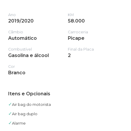
Ano
KM
2019/2020
58.000
Câmbio
Carroceria
Automático
Picape
Combustível
Final da Placa
Gasolina e álcool
2
Cor
Branco
Itens e Opcionais
✓
Air bag do motorista
✓
Air bag duplo
✓
Alarme