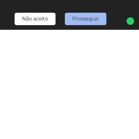
Não aceito
Prosseguir
Home
Estoque
Nossa Nativa
Fale Conosco
Entre em contato
(11) 4527-0777
LOJA 1
(11) 4527-0777
(11) 97567-3307
(WhatsApp)
marketing.nativaveiculos@gmail.com
R. Bom Jesus de Pirapora, 1793 - Vila Rami