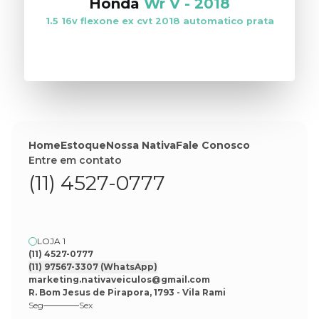
Honda
Wr V
-
2018
1.5 16v flexone ex cvt 2018 automatico prata
VER ESTOQUE
Home
Estoque
Nossa Nativa
Fale Conosco
Entre em contato
(11) 4527-0777
LOJA 1
(11) 4527-0777
(11) 97567-3307
(WhatsApp)
marketing.nativaveiculos@gmail.com
R. Bom Jesus de Pirapora, 1793 - Vila Rami
Seg
Sex