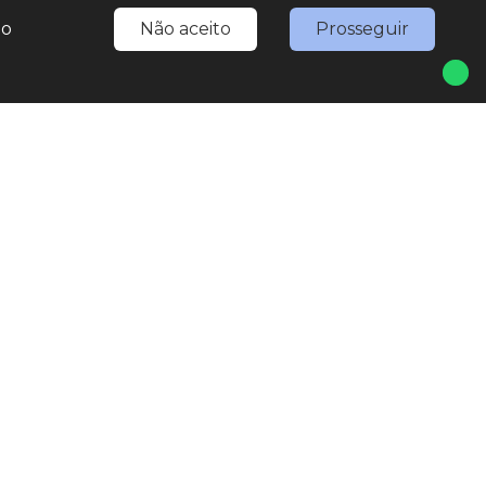
do
Não aceito
Prosseguir
 1
Seg
Sex
527-0777
8:30h às 18h
7567-3307
(WhatsApp)
ing.nativaveiculos@gmail.com
Sáb
 Jesus de Pirapora, 1793 - Vila Rami
8:30h às 17h