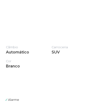
Câmbio
Carroceria
Automático
SUV
Cor
Branco
✓
Alarme