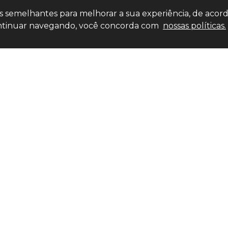
ias semelhantes para melhorar a sua experiência, de acor
 continuar navegando, você concorda com
nossas políticas.
Entre em contato
LOJA
(11) 4
(11) 4527-0777
(11) 9
market
R. Bom