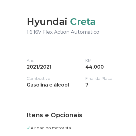
Hyundai
Creta
1.6 16V Flex Action Automático
Ano
KM
2021/2021
44.000
Combustível
Final da Placa
Gasolina e álcool
7
Itens e Opcionais
✓
Air bag do motorista