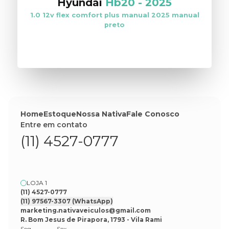
Hyundai
Hb20
-
2025
1.0 12v flex comfort plus manual 2025 manual
preto
VER ESTOQUE
Home
Estoque
Nossa Nativa
Fale Conosco
Entre em contato
(11) 4527-0777
LOJA 1
(11) 4527-0777
(11) 97567-3307
(WhatsApp)
marketing.nativaveiculos@gmail.com
R. Bom Jesus de Pirapora, 1793 - Vila Rami
Seg
Sex