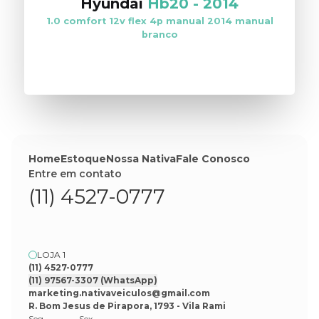
Hyundai
Hb20
-
2014
1.0 comfort 12v flex 4p manual 2014 manual
branco
VER ESTOQUE
Home
Estoque
Nossa Nativa
Fale Conosco
Entre em contato
(11) 4527-0777
LOJA 1
(11) 4527-0777
(11) 97567-3307
(WhatsApp)
marketing.nativaveiculos@gmail.com
R. Bom Jesus de Pirapora, 1793 - Vila Rami
Seg
Sex