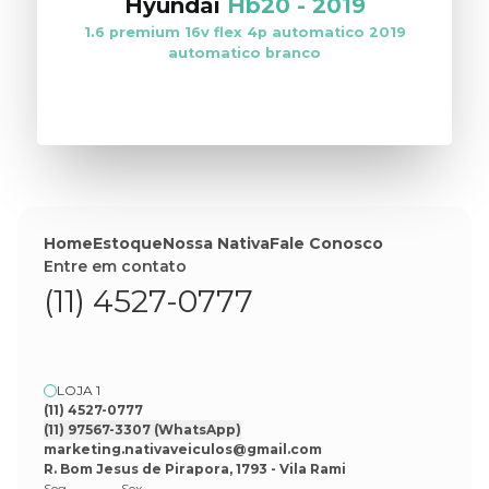
Hyundai
Hb20
-
2019
1.6 premium 16v flex 4p automatico 2019
automatico branco
VER ESTOQUE
Home
Estoque
Nossa Nativa
Fale Conosco
Entre em contato
(11) 4527-0777
LOJA 1
(11) 4527-0777
(11) 97567-3307
(WhatsApp)
marketing.nativaveiculos@gmail.com
R. Bom Jesus de Pirapora, 1793 - Vila Rami
Seg
Sex