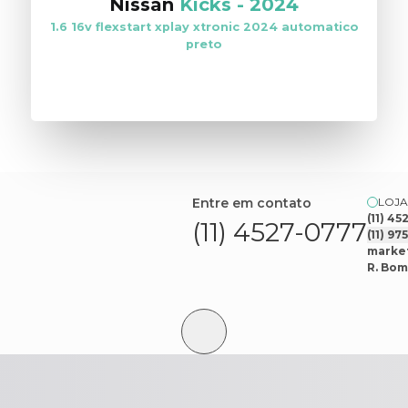
Nissan
Kicks
-
2024
1.6 16v flexstart xplay xtronic 2024 automatico
preto
VER ESTOQUE
Entre em contato
LOJA
(11) 4
(11) 4527-0777
(11) 9
market
R. Bom