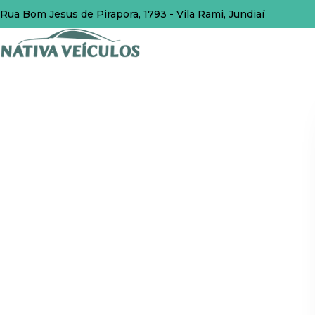
Rua Bom Jesus de Pirapora, 1793 - Vila Rami, Jundiaí