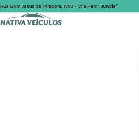
Rua Bom Jesus de Pirapora, 1793 - Vila Rami, Jundiaí