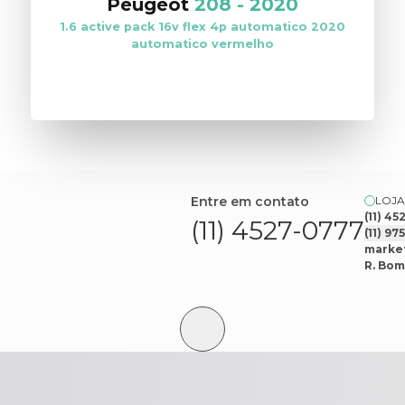
Peugeot
208
-
2020
1.6 active pack 16v flex 4p automatico 2020
automatico vermelho
VER ESTOQUE
Entre em contato
LOJA
(11) 4
(11) 4527-0777
(11) 9
market
R. Bom