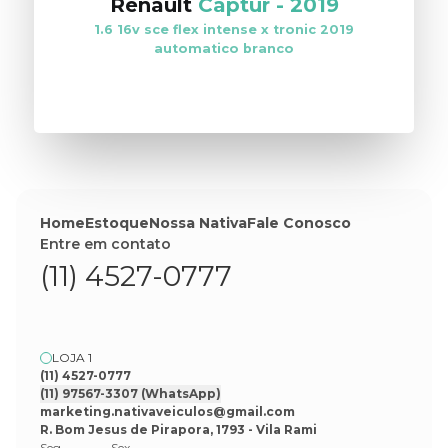
Renault
Captur
-
2019
1.6 16v sce flex intense x tronic 2019
automatico branco
VER ESTOQUE
Home
Estoque
Nossa Nativa
Fale Conosco
Entre em contato
(11) 4527-0777
LOJA 1
(11) 4527-0777
(11) 97567-3307
(WhatsApp)
marketing.nativaveiculos@gmail.com
R. Bom Jesus de Pirapora, 1793 - Vila Rami
Seg
Sex