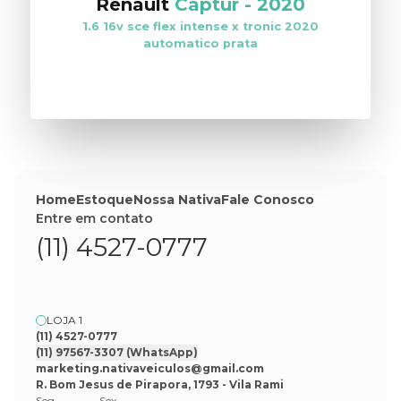
Renault
Captur
-
2020
1.6 16v sce flex intense x tronic 2020
automatico prata
VER ESTOQUE
Home
Estoque
Nossa Nativa
Fale Conosco
Entre em contato
(11) 4527-0777
LOJA 1
(11) 4527-0777
(11) 97567-3307
(WhatsApp)
marketing.nativaveiculos@gmail.com
R. Bom Jesus de Pirapora, 1793 - Vila Rami
Seg
Sex