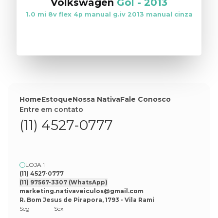
Volkswagen
Gol
-
2013
1.0 mi 8v flex 4p manual g.iv 2013 manual cinza
VER ESTOQUE
Home
Estoque
Nossa Nativa
Fale Conosco
Entre em contato
(11) 4527-0777
LOJA 1
(11) 4527-0777
(11) 97567-3307
(WhatsApp)
marketing.nativaveiculos@gmail.com
R. Bom Jesus de Pirapora, 1793 - Vila Rami
Seg
Sex