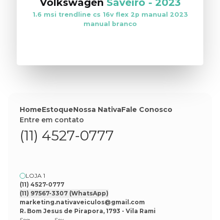
Volkswagen
Saveiro
-
2023
1.6 msi trendline cs 16v flex 2p manual 2023
manual branco
VER ESTOQUE
Home
Estoque
Nossa Nativa
Fale Conosco
Entre em contato
(11) 4527-0777
LOJA 1
(11) 4527-0777
(11) 97567-3307
(WhatsApp)
marketing.nativaveiculos@gmail.com
R. Bom Jesus de Pirapora, 1793 - Vila Rami
Seg
Sex