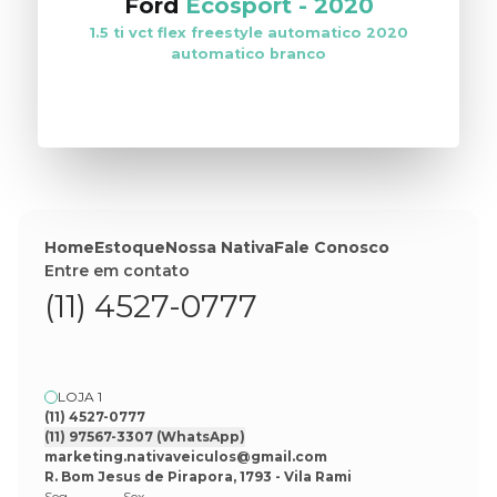
Ford
Ecosport
-
2020
1.5 ti vct flex freestyle automatico 2020
automatico branco
VER ESTOQUE
Home
Estoque
Nossa Nativa
Fale Conosco
Entre em contato
(11) 4527-0777
LOJA 1
(11) 4527-0777
(11) 97567-3307
(WhatsApp)
marketing.nativaveiculos@gmail.com
R. Bom Jesus de Pirapora, 1793 - Vila Rami
Seg
Sex