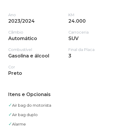
Ano
KM
2023/2024
24.000
Câmbio
Carroceria
Automático
SUV
Combustível
Final da Placa
Gasolina e álcool
3
Cor
Preto
Itens e Opcionais
✓
Air bag do motorista
✓
Air bag duplo
✓
Alarme