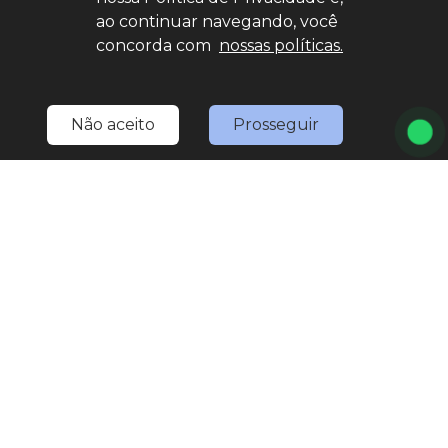
ao continuar navegando, você
concorda com
nossas políticas.
Não aceito
Prosseguir
Home
Estoque
Nossa Nativa
Fale Conosco
Entre em contato
(11) 4527-0777
LOJA 1
(11) 4527-0777