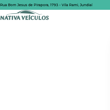
Rua Bom Jesus de Pirapora, 1793 - Vila Rami, Jundiaí