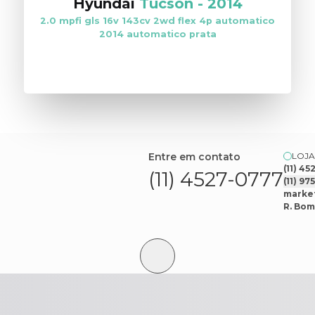
Hyundai
Tucson
-
2014
2.0 mpfi gls 16v 143cv 2wd flex 4p automatico
2014 automatico prata
VER ESTOQUE
Entre em contato
LOJA
(11) 4
(11) 4527-0777
(11) 9
market
R. Bom