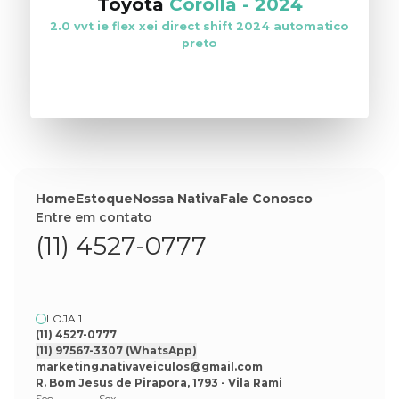
Toyota
Corolla
-
2024
2.0 vvt ie flex xei direct shift 2024 automatico
preto
VER ESTOQUE
Home
Estoque
Nossa Nativa
Fale Conosco
Entre em contato
(11) 4527-0777
LOJA 1
(11) 4527-0777
(11) 97567-3307
(WhatsApp)
marketing.nativaveiculos@gmail.com
R. Bom Jesus de Pirapora, 1793 - Vila Rami
Seg
Sex