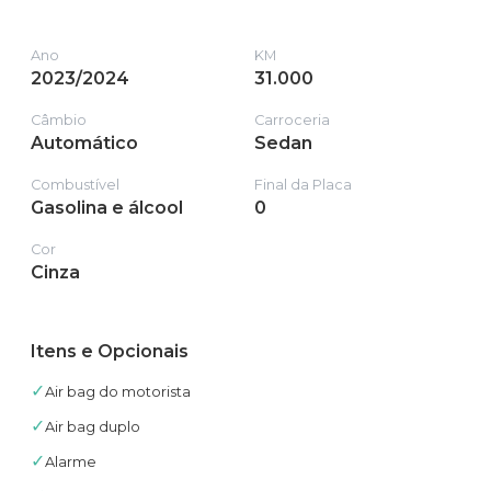
Ano
KM
2023/2024
31.000
Câmbio
Carroceria
Automático
Sedan
Combustível
Final da Placa
Gasolina e álcool
0
Cor
Cinza
Itens e Opcionais
✓
Air bag do motorista
✓
Air bag duplo
✓
Alarme