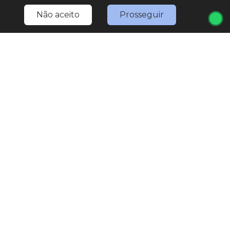
Não aceito
Prosseguir
Home
Estoque
Nossa Nativa
Fale Conosco
Entre em contato
(11) 4527-0777
LOJA 1
(11) 4527-0777
(11) 97567-3307
(WhatsApp)
marketing.nativaveiculos@gmail.com
R. Bom Jesus de Pirapora, 1793 - Vila Rami
Seg
Sex