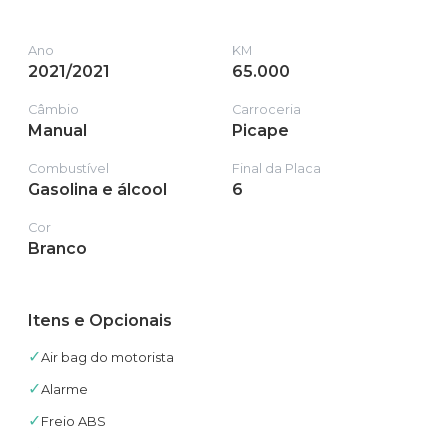
Ano
KM
2021/2021
65.000
Câmbio
Carroceria
Manual
Picape
Combustível
Final da Placa
Gasolina e álcool
6
Cor
Branco
Itens e Opcionais
✓
Air bag do motorista
✓
Alarme
✓
Freio ABS