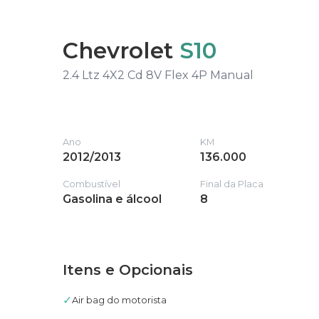
Chevrolet
S10
2.4 Ltz 4X2 Cd 8V Flex 4P Manual
Ano
KM
2012/2013
136.000
Combustível
Final da Placa
Gasolina e álcool
8
Itens e Opcionais
✓
Air bag do motorista