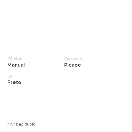
Câmbio
Carroceria
Manual
Picape
Cor
Preto
✓
Air bag duplo