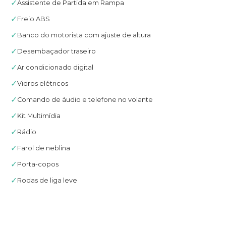
✓
Assistente de Partida em Rampa
✓
Freio ABS
✓
Banco do motorista com ajuste de altura
✓
Desembaçador traseiro
✓
Ar condicionado digital
✓
Vidros elétricos
✓
Comando de áudio e telefone no volante
✓
Kit Multimídia
✓
Rádio
✓
Farol de neblina
✓
Porta-copos
✓
Rodas de liga leve