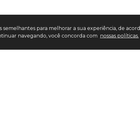
ias semelhantes para melhorar a sua experiência, de acor
 continuar navegando, você concorda com
nossas políticas.
Entre em contato
LOJA
(11) 4
(11) 4527-0777
(11) 9
market
R. Bom