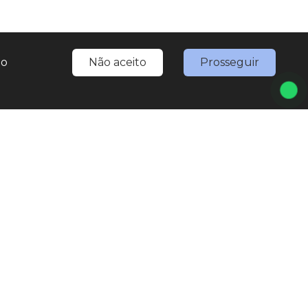
do
Não aceito
Prosseguir
 1
Seg
Sex
527-0777
8:30h às 18h
7567-3307
(WhatsApp)
ing.nativaveiculos@gmail.com
Sáb
 Jesus de Pirapora, 1793 - Vila Rami
8:30h às 17h