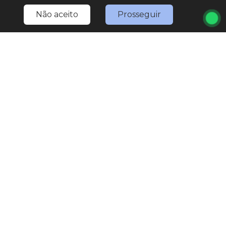
Não aceito
Prosseguir
Home
Estoque
Nossa Nativa
Fale Conosco
Entre em contato
(11) 4527-0777
LOJA 1
(11) 4527-0777
(11) 97567-3307
(WhatsApp)
marketing.nativaveiculos@gmail.com
R. Bom Jesus de Pirapora, 1793 - Vila Rami
Seg
Sex