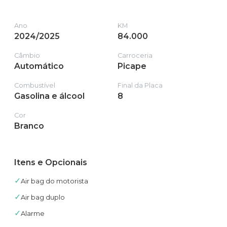
Ano
KM
2024/2025
84.000
Câmbio
Carroceria
Automático
Picape
Combustível
Final da Placa
Gasolina e álcool
8
Cor
Branco
Itens e Opcionais
✓
Air bag do motorista
✓
Air bag duplo
✓
Alarme