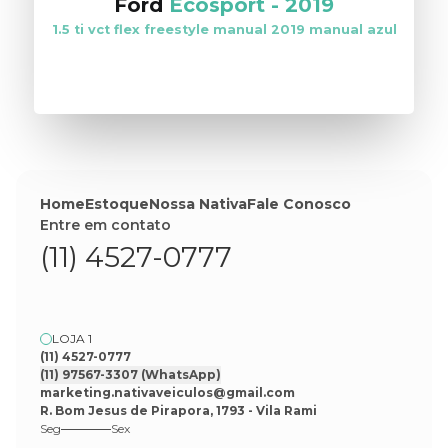
Ford
Ecosport
-
2019
1.5 ti vct flex freestyle manual 2019 manual azul
VER ESTOQUE
Home
Estoque
Nossa Nativa
Fale Conosco
Entre em contato
(11) 4527-0777
LOJA 1
(11) 4527-0777
(11) 97567-3307
(WhatsApp)
marketing.nativaveiculos@gmail.com
R. Bom Jesus de Pirapora, 1793 - Vila Rami
Seg
Sex