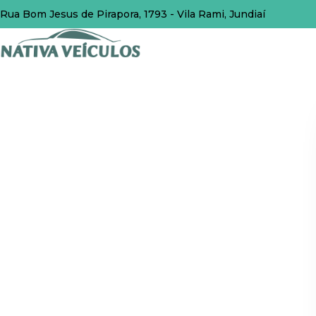
Rua Bom Jesus de Pirapora, 1793 - Vila Rami, Jundiaí