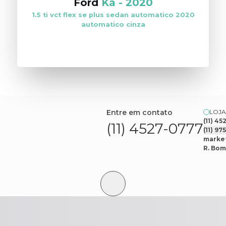
Ford
Ka
-
2020
1.5 ti vct flex se plus sedan automatico 2020
automatico cinza
VER ESTOQUE
Entre em contato
LOJA
(11) 4
(11) 4527-0777
(11) 9
market
R. Bom