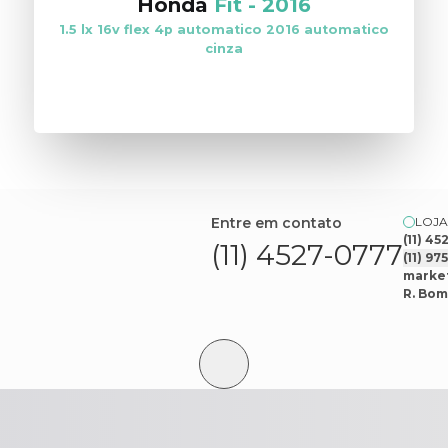
Honda
Fit
-
2016
1.5 lx 16v flex 4p automatico 2016 automatico
cinza
VER ESTOQUE
Entre em contato
LOJA
(11) 4
(11) 4527-0777
(11) 9
market
R. Bom