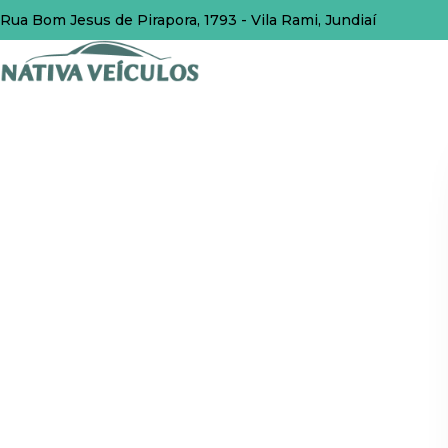
Rua Bom Jesus de Pirapora, 1793 - Vila Rami, Jundiaí