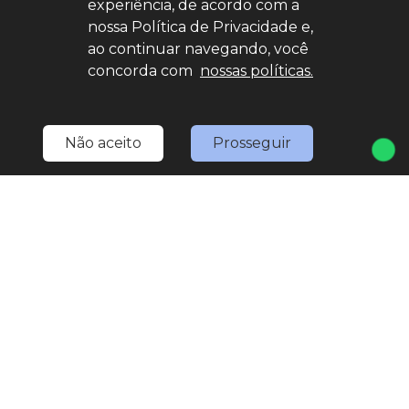
experiência, de acordo com a
nossa Política de Privacidade e,
ao continuar navegando, você
concorda com
nossas políticas.
Não aceito
Prosseguir
Home
Estoque
Nossa Nativa
Fale Conosco
Entre em contato
(11) 4527-0777