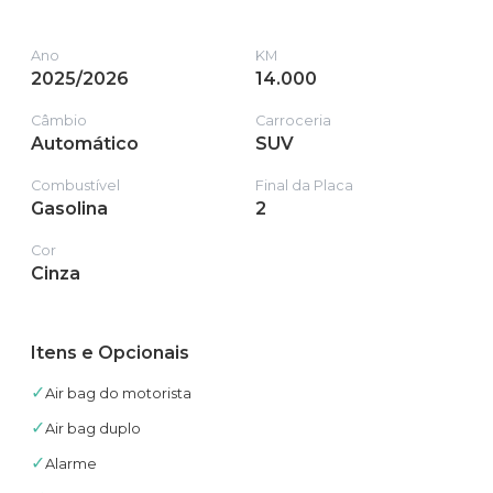
Ano
KM
2025/2026
14.000
Câmbio
Carroceria
Automático
SUV
Combustível
Final da Placa
Gasolina
2
Cor
Cinza
Itens e Opcionais
✓
Air bag do motorista
✓
Air bag duplo
✓
Alarme