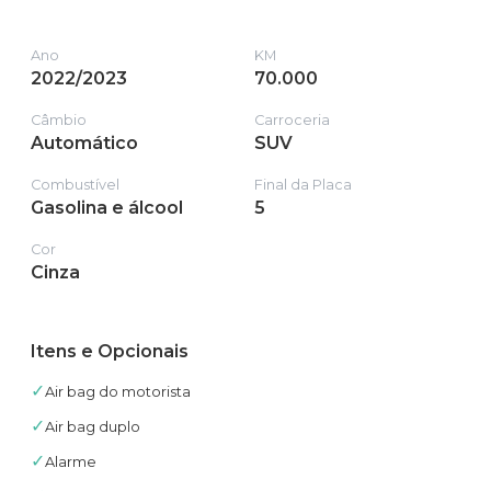
Ano
KM
2022/2023
70.000
Câmbio
Carroceria
Automático
SUV
Combustível
Final da Placa
Gasolina e álcool
5
Cor
Cinza
Itens e Opcionais
✓
Air bag do motorista
✓
Air bag duplo
✓
Alarme