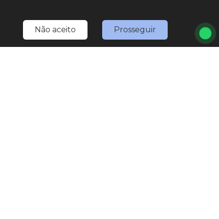
Não aceito
Prosseguir
Home
Estoque
Nossa Nativa
Fale Conosco
Entre em contato
(11) 4527-0777
LOJA 1
(11) 4527-0777
(11) 97567-3307
(WhatsApp)
marketing.nativaveiculos@gmail.com
R. Bom Jesus de Pirapora, 1793 - Vila Rami