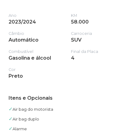
Ano
KM
2023/2024
58.000
Câmbio
Carroceria
Automático
SUV
Combustível
Final da Placa
Gasolina e álcool
4
Cor
Preto
Itens e Opcionais
✓
Air bag do motorista
✓
Air bag duplo
✓
Alarme