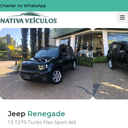
Chamar no WhatsApp
Jeep
Renegade
1.3 T270 Turbo Flex Sport At6