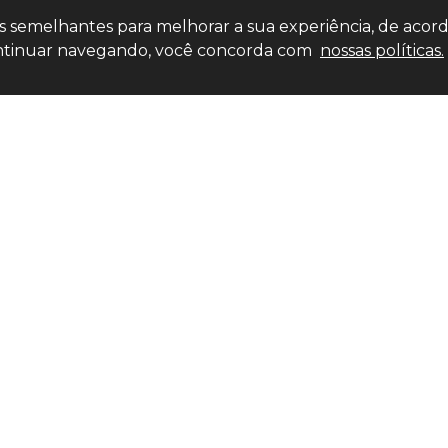
ias semelhantes para melhorar a sua experiência, de acor
 continuar navegando, você concorda com
nossas políticas.
Entre em contato
LOJA
(11) 4
(11) 4527-0777
(11) 9
market
R. Bom