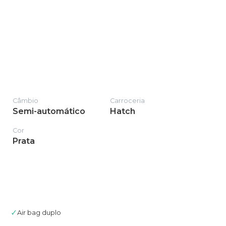
Câmbio
Carroceria
Semi-automático
Hatch
Cor
Prata
✓
Air bag duplo