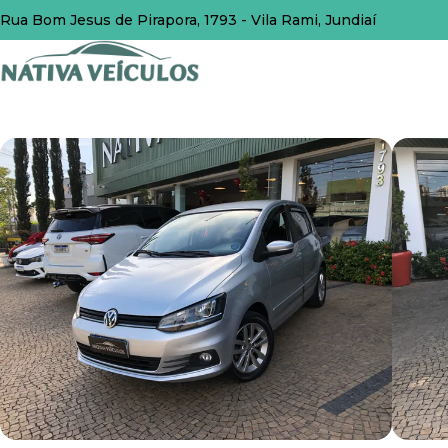
Rua Bom Jesus de Pirapora, 1793 - Vila Rami, Jundiaí