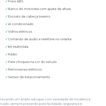
✓
Freio ABS
✓
Banco do motorista com ajuste de altura
✓
Encosto de cabeça traseiro
✓
Ar condicionado
✓
Vidros elétricos
✓
Comando de áudio e telefone no volante
✓
Kit Multimídia
✓
Rádio
✓
Pára-choques na cor do veículo
✓
Retrovisores elétricos
✓
Sensor de estacionamento
, oferecendo um amplo estoque com variedade de modelos e
cado, sempre prezando pela facilidade, segurança e