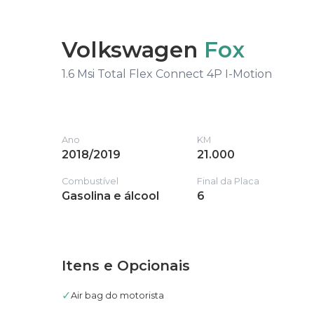
Volkswagen
Fox
1.6 Msi Total Flex Connect 4P I-Motion
Ano
KM
2018/2019
21.000
Combustível
Final da Placa
Gasolina e álcool
6
Itens e Opcionais
✓
Air bag do motorista