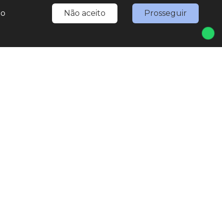
do
Não aceito
Prosseguir
 1
Seg
Sex
527-0777
8:30h às 18h
7567-3307
(WhatsApp)
ing.nativaveiculos@gmail.com
Sáb
 Jesus de Pirapora, 1793 - Vila Rami
8:30h às 17h