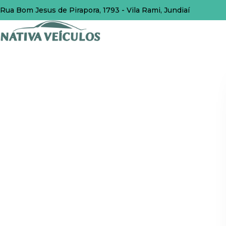
Rua Bom Jesus de Pirapora, 1793 - Vila Rami, Jundiaí