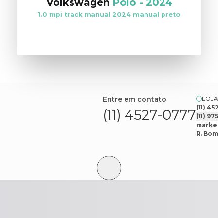
Volkswagen
Polo
-
2024
1.0 mpi track manual 2024 manual preto
VER ESTOQUE
Entre em contato
LOJA
(11) 4
(11) 4527-0777
(11) 9
market
R. Bom