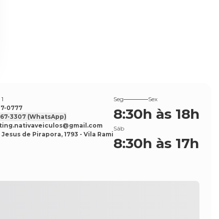
 1
Seg
Sex
527-0777
8:30h às 18h
7567-3307
(WhatsApp)
ing.nativaveiculos@gmail.com
Sáb
 Jesus de Pirapora, 1793 - Vila Rami
8:30h às 17h