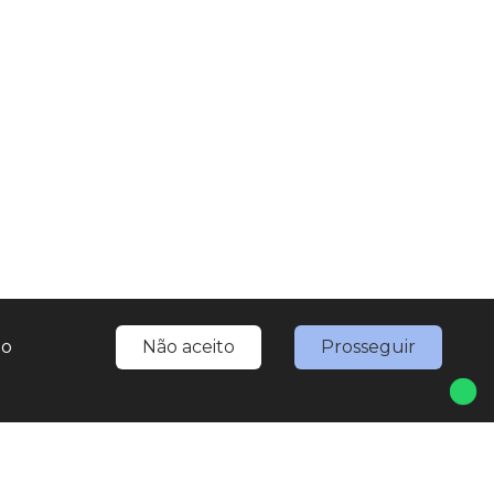
do
Não aceito
Prosseguir