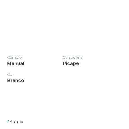
Câmbio
Carroceria
Manual
Picape
Cor
Branco
✓
Alarme