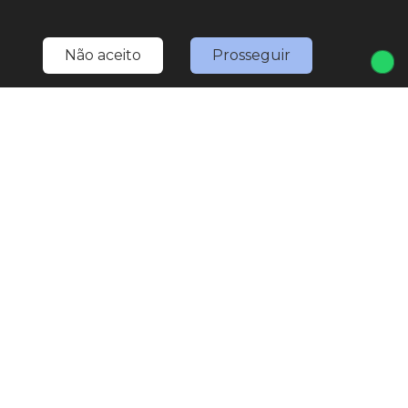
Não aceito
Prosseguir
Home
Estoque
Nossa Nativa
Fale Conosco
Entre em contato
(11) 4527-0777
LOJA 1
(11) 4527-0777
(11) 97567-3307
(WhatsApp)
marketing.nativaveiculos@gmail.com
R. Bom Jesus de Pirapora, 1793 - Vila Rami