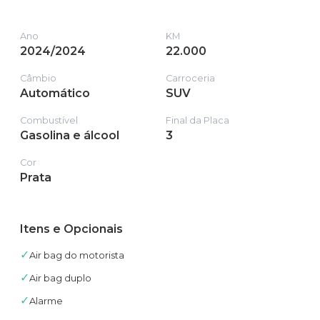
Ano
KM
2024/2024
22.000
Câmbio
Carroceria
Automático
SUV
Combustível
Final da Placa
Gasolina e álcool
3
Cor
Prata
Itens e Opcionais
✓
Air bag do motorista
✓
Air bag duplo
✓
Alarme