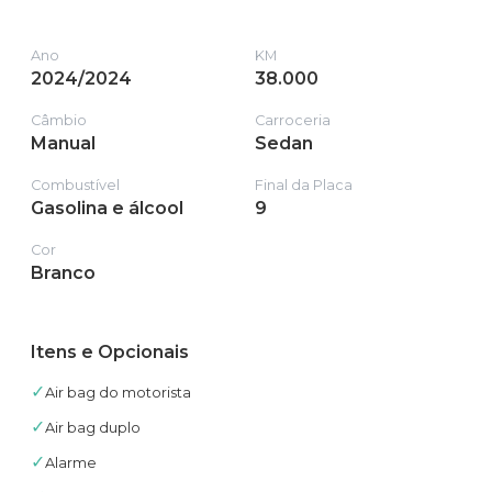
Ano
KM
2024/2024
38.000
Câmbio
Carroceria
Manual
Sedan
Combustível
Final da Placa
Gasolina e álcool
9
Cor
Branco
Itens e Opcionais
✓
Air bag do motorista
✓
Air bag duplo
✓
Alarme