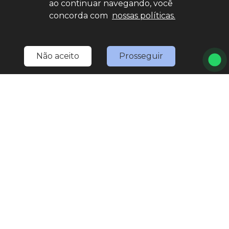
ao continuar navegando, você
Home
Estoque
Nossa Nativa
Fale Conosco
concorda com
nossas políticas.
Entre em contato
(11) 4527-0777
Não aceito
Prosseguir
LOJA 1
(11) 4527-0777
(11) 97567-3307
(WhatsApp)
marketing.nativaveiculos@gmail.com
R. Bom Jesus de Pirapora, 1793 - Vila Rami
Seg
Sex
8:30h às 18h
Sáb
8:30h às 17h