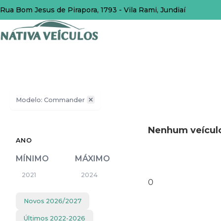
Rua Bom Jesus de Pirapora, 1793 - Vila Rami, Jundiaí
Modelo: Commander
Nenhum veículo
ANO
MÍNIMO
MÁXIMO
0
Novos
2026
/
2027
Últimos
2022
-
2026