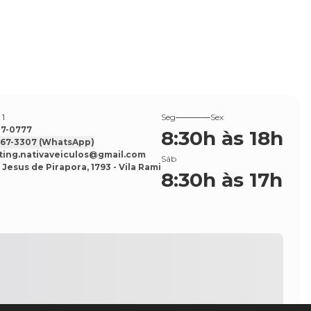
 1
Seg
Sex
527-0777
8:30h às 18h
7567-3307
(WhatsApp)
ing.nativaveiculos@gmail.com
Sáb
 Jesus de Pirapora, 1793 - Vila Rami
8:30h às 17h