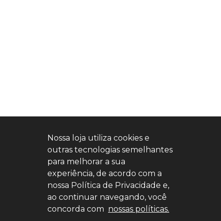
Nossa loja utiliza cookies e
outras tecnologias semelhantes
para melhorar a sua
Home
Estoque
Nossa Nativa
Fale Conosco
experiência, de acordo com a
Entre em contato
nossa Política de Privacidade e,
(11) 4527-0777
ao continuar navegando, você
concorda com
nossas políticas.