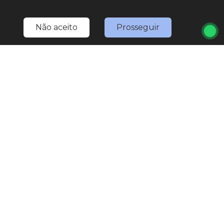
LOJA 1
(11) 4527-0777
Não aceito
Prosseguir
(11) 97567-3307
(WhatsApp)
marketing.nativaveiculos@gmail.com
R. Bom Jesus de Pirapora, 1793 - Vila Rami
Seg
Sex
8:30h às 18h
Sáb
8:30h às 17h
Explore nosso sucesso
Desenvolvido por
sync