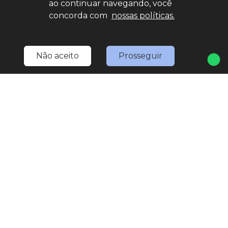
ao continuar navegando, você
Home
Estoque
Nossa Nativa
Fale Conosco
concorda com
nossas políticas.
Entre em contato
(11) 4527-0777
Não aceito
Prosseguir
LOJA 1
(11) 4527-0777
(11) 97567-3307
(WhatsApp)
marketing.nativaveiculos@gmail.com
R. Bom Jesus de Pirapora, 1793 - Vila Rami
Seg
Sex
8:30h às 18h
Sáb
8:30h às 17h