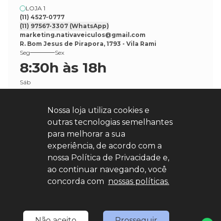
LOJA 1
(11) 4527-0777
(11) 97567-3307
(WhatsApp)
marketing.nativaveiculos@gmail.com
R. Bom Jesus de Pirapora, 1793 - Vila Rami
Seg
Sex
8:30h às 18h
Sáb
8:30h às 17h
Nossa loja utiliza cookies e
outras tecnologias semelhantes
para melhorar a sua
experiência, de acordo com a
nossa Política de Privacidade e,
Explore nosso sucesso
ao continuar navegando, você
concorda com
nossas políticas.
Desenvolvido por
sync
Não aceito
Prosseguir