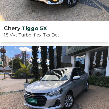
Chery
Tiggo 5X
1.5 Vvt Turbo Iflex Txs Dct