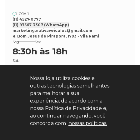
LOJA 1
(11) 4527-0777
(11) 97567-3307
(WhatsApp)
marketing.nativaveiculos@gmail.com
R. Bom Jesus de Pirapora, 1793 - Vila Rami
Seg
Sex
8:30h às 18h
Sáb
8:30h às 17h
Nossa loja utiliza cookies e
outras tecnologias semelhantes
para melhorar a sua
experiência, de acordo com a
nossa Política de Privacidade e,
Explore nosso sucesso
ao continuar navegando, você
concorda com
nossas políticas.