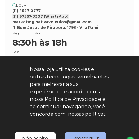
LOJA 1
(11) 4527-0777
(11) 97567-3307
(WhatsApp)
marketing.nativaveiculos@gmail.com
R. Bom Jesus de Pirapora, 1793 - Vila Rami
Seg
Sex
8:30h às 18h
Sáb
8:30h às 17h
Nossa loja utiliza cookies e
outras tecnologias semelhantes
para melhorar a sua
experiência, de acordo com a
nossa Política de Privacidade e,
Explore nosso sucesso
ao continuar navegando, você
concorda com
nossas políticas.
Desenvolvido por
sync
Não aceito
Prosseguir