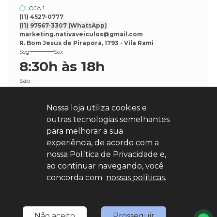
LOJA 1
(11) 4527-0777
(11) 97567-3307
(WhatsApp)
marketing.nativaveiculos@gmail.com
R. Bom Jesus de Pirapora, 1793 - Vila Rami
Seg
Sex
8:30h às 18h
Sáb
8:30h às 17h
Nossa loja utiliza cookies e
outras tecnologias semelhantes
para melhorar a sua
experiência, de acordo com a
nossa Política de Privacidade e,
ao continuar navegando, você
Explore nosso sucesso
concorda com
nossas políticas.
Desenvolvido por
sync
Não aceito
Prosseguir