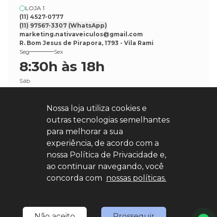
LOJA 1
(11) 4527-0777
(11) 97567-3307
(WhatsApp)
marketing.nativaveiculos@gmail.com
R. Bom Jesus de Pirapora, 1793 - Vila Rami
Seg
Sex
8:30h às 18h
Sáb
8:30h às 17h
Nossa loja utiliza cookies e
outras tecnologias semelhantes
para melhorar a sua
experiência, de acordo com a
nossa Política de Privacidade e,
Explore nosso sucesso
ao continuar navegando, você
concorda com
nossas políticas.
Desenvolvido por
sync
Não aceito
Prosseguir