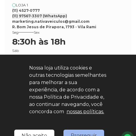
LOJA 1
(11) 4527-0777
(11) 97567-3307
(WhatsApp)
marketing.nativaveiculos@gmail.com
R. Bom Jesus de Pirapora, 1793 - Vila Rami
Seg
Sex
8:30h às 18h
Sáb
8:30h às 17h
Nossa loja utiliza cookies e
outras tecnologias semelhantes
para melhorar a sua
experiência, de acordo com a
nossa Política de Privacidade e,
Explore nosso sucesso
ao continuar navegando, você
concorda com
nossas políticas.
Desenvolvido por
sync
Não aceito
Prosseguir