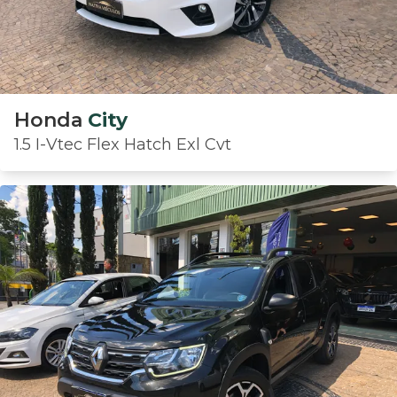
Honda
City
1.5 I-Vtec Flex Hatch Exl Cvt