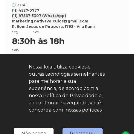
LOJA 1
(11) 4527-0777
(11) 97567-3307
(WhatsApp)
marketing.nativaveiculos@gmail.com
R. Bom Jesus de Pirapora, 1793 - Vila Rami
Seg
Sex
8:30h às 18h
Sáb
8:30h às 17h
Nossa loja utiliza cookies e
outras tecnologias semelhantes
para melhorar a sua
experiência, de acordo com a
nossa Política de Privacidade e,
Explore nosso sucesso
ao continuar navegando, você
concorda com
nossas políticas.
Desenvolvido por
sync
Não aceito
Prosseguir