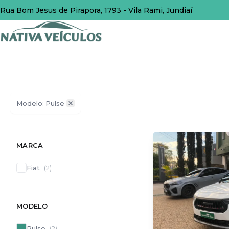
Rua Bom Jesus de Pirapora, 1793 - Vila Rami, Jundiaí
Modelo: Pulse
MARCA
Fiat
(
2
)
MODELO
Pulse
(
2
)