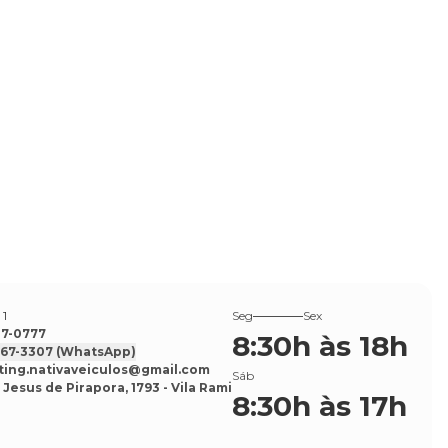
 1
Seg
Sex
527-0777
8:30h às 18h
7567-3307
(WhatsApp)
ing.nativaveiculos@gmail.com
Sáb
 Jesus de Pirapora, 1793 - Vila Rami
8:30h às 17h