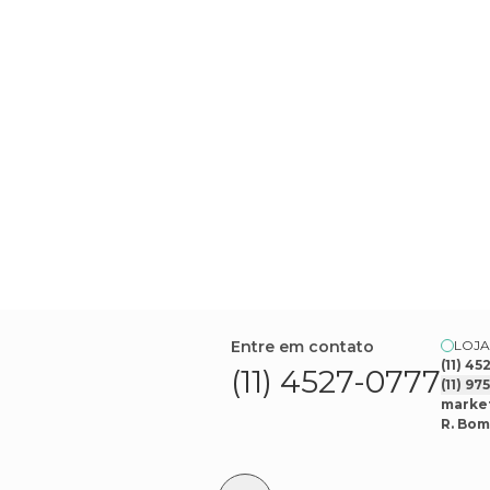
Entre em contato
LOJA
(11) 4
(11) 4527-0777
(11) 9
market
R. Bom