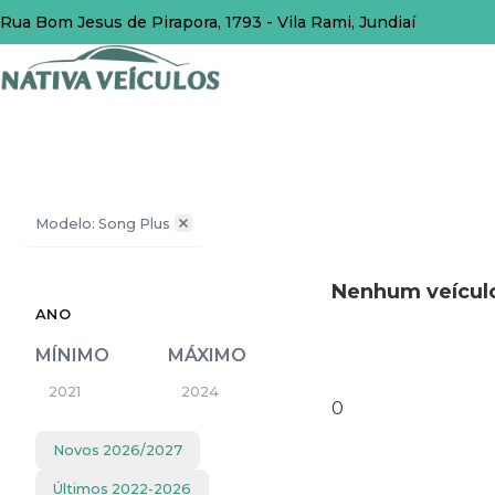
Rua Bom Jesus de Pirapora, 1793 - Vila Rami, Jundiaí
Modelo: Song Plus
Nenhum veículo
ANO
MÍNIMO
MÁXIMO
0
Novos
2026
/
2027
Últimos
2022
-
2026