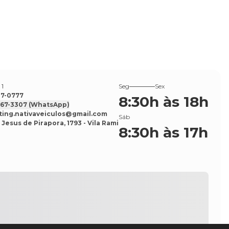
 1
Seg
Sex
527-0777
8:30h às 18h
7567-3307
(WhatsApp)
ing.nativaveiculos@gmail.com
Sáb
 Jesus de Pirapora, 1793 - Vila Rami
8:30h às 17h