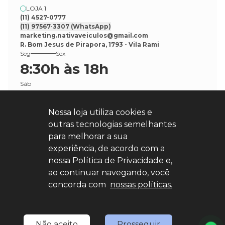
LOJA 1
(11) 4527-0777
(11) 97567-3307
(WhatsApp)
marketing.nativaveiculos@gmail.com
R. Bom Jesus de Pirapora, 1793 - Vila Rami
Seg
Sex
8:30h às 18h
Sáb
8:30h às 17h
Nossa loja utiliza cookies e
outras tecnologias semelhantes
para melhorar a sua
experiência, de acordo com a
nossa Política de Privacidade e,
Explore nosso sucesso
ao continuar navegando, você
concorda com
nossas políticas.
Desenvolvido por
sync
Não aceito
Prosseguir