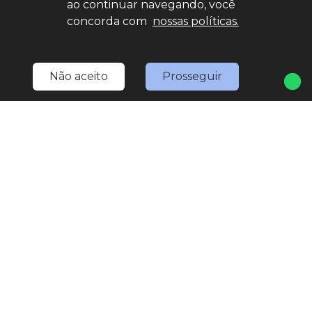
ao continuar navegando, você
Home
Estoque
Nossa Nativa
Fale Conosco
concorda com
nossas políticas.
Entre em contato
(11) 4527-0777
Não aceito
Prosseguir
LOJA 1
(11) 4527-0777
(11) 97567-3307
(WhatsApp)
marketing.nativaveiculos@gmail.com
R. Bom Jesus de Pirapora, 1793 - Vila Rami
Seg
Sex
8:30h às 18h
Sáb
8:30h às 17h