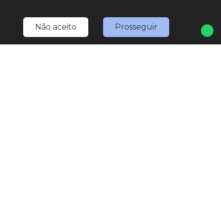
LOJA 1
(11) 4527-0777
Não aceito
Prosseguir
(11) 97567-3307
(WhatsApp)
marketing.nativaveiculos@gmail.com
R. Bom Jesus de Pirapora, 1793 - Vila Rami
Seg
Sex
8:30h às 18h
Sáb
8:30h às 17h
Explore nosso sucesso
Desenvolvido por
sync