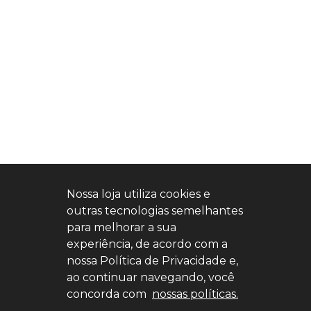
Nossa loja utiliza cookies e
outras tecnologias semelhantes
para melhorar a sua
Home
Estoque
Nossa Nativa
Fale Conosco
experiência, de acordo com a
Entre em contato
nossa Política de Privacidade e,
(11) 4527-0777
ao continuar navegando, você
concorda com
nossas políticas.